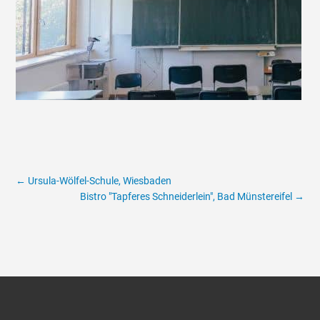
Mehr erfahren
←
Ursula-Wölfel-Schule, Wiesbaden
Bistro "Tapferes Schneiderlein", Bad Münstereifel
→