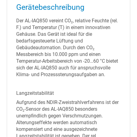
Gerätebeschreibung
Der AL-IAQ850 vereint CO
, relative Feuchte (rel.
2
F.) und Temperatur (T) in einem innovativen
Gehäuse. Das Gerät ist ideal für die
bedarfsgesteuerte Lüftung und
Gebäudeautomation. Durch den CO
2
Messbereich bis 10.000 ppm und einen
Temperatur-Arbeitsbereich von -20…60 °C bietet
sich der AL-IAQ850 auch für anspruchsvolle
Klima- und Prozesssterungsaufgaben an.
Langzeitstabilität
Aufgrund des NDIR-Zweistrahlverfahrens ist der
CO
-Sensor des AL-IAQ850 besonders
2
unempﬁndlich gegen Verschmutzungen.
Alterungseffekte werden automatisch
kompensiert und eine ausgezeichnete
Langzeitstabilität ist gegeben. Der rel.