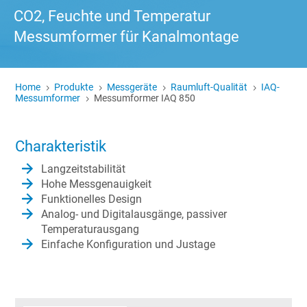
CO2, Feuchte und Temperatur
Messumformer für Kanalmontage
Home
Produkte
Messgeräte
Raumluft-Qualität
IAQ-
5
5
5
5
Messumformer
Messumformer IAQ 850
5
Charakteristik
Langzeitstabilität
Hohe Messgenauigkeit
Funktionelles Design
Analog- und Digitalausgänge, passiver
Temperaturausgang
Einfache Konfiguration und Justage