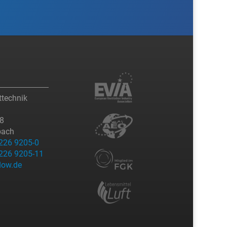
technik
08
bach
2226 9205-0
2226 9205-11
low.de