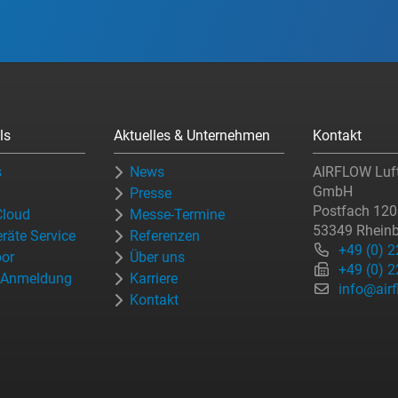
ls
Aktuelles & Unternehmen
Kontakt
s
News
AIRFLOW Luft
GmbH
Presse
Postfach 12
loud
Messe-Termine
53349 Rhein
räte Service
Referenzen
+49 (0) 
bor
Über uns
+49 (0) 
r-Anmeldung
Karriere
info@airf
Kontakt