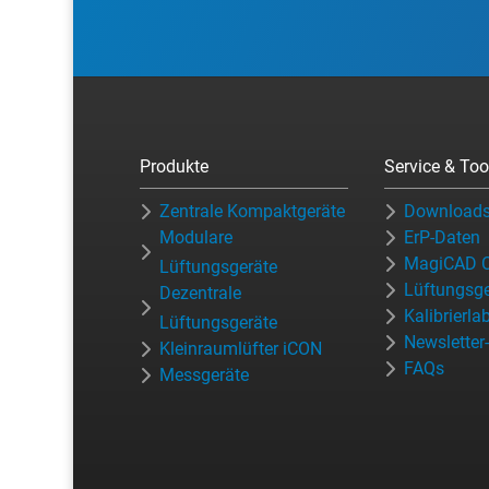
Produkte
Service & Too
Zentrale Kompaktgeräte
Download
Modulare
ErP-Daten
MagiCAD C
Lüftungsgeräte
Lüftungsge
Dezentrale
Kalibrierla
Lüftungsgeräte
Newslette
Kleinraumlüfter iCON
FAQs
Messgeräte