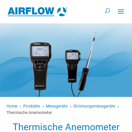
Home
Produkte
Messgeräte
Strömungsmessgeräte
5
5
5
5
Thermische Anemometer
Thermische Anemometer