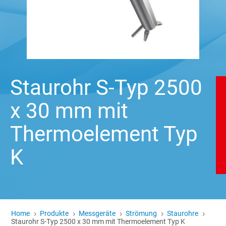
Staurohr S-Typ 2500
x 30 mm mit
Thermoelement Typ
K
Home
Produkte
Messgeräte
Strömung
Staurohre
5
5
5
5
5
Staurohr S-Typ 2500 x 30 mm mit Thermoelement Typ K