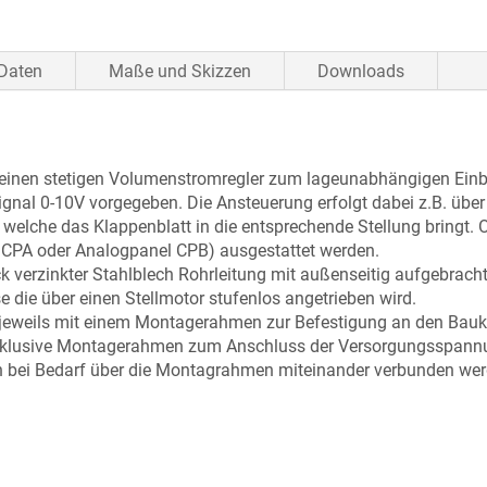
Daten
Maße und Skizzen
Downloads
einen stetigen Volumenstromregler zum lageunabhängigen Einba
gnal 0-10V vorgegeben. Die Ansteuerung erfolgt dabei z.B. über
welche das Klappenblatt in die entsprechende Stellung bringt. 
 CPA oder Analogpanel CPB) ausgestattet werden.
k verzinkter Stahlblech Rohrleitung mit außenseitig aufgebra
e die über einen Stellmotor stufenlos angetrieben wird.
 jeweils mit einem Montagerahmen zur Befestigung an den Baukö
nklusive Montagerahmen zum Anschluss der Versorgungsspannu
 bei Bedarf über die Montagrahmen miteinander verbunden we