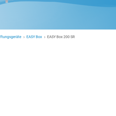
üftungsgeräte
EASY Box
EASY Box 200 SR
5
5