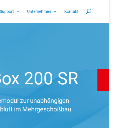
Support
Unternehmen
Kontakt
ox 200 SR
emodul zur unabhängigen
Abluft im Mehrgeschoßbau