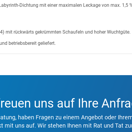
 Labyrinth-Dichtung mit einer maximalen Leckage von max. 1,5 %
(IE4) mit rückwärts gekrümmten Schaufeln und hoher Wuchtgüte.
und betriebsbereit geliefert.
Mehr erfahren
freuen uns auf Ihre Anfr
eratung, haben Fragen zu einem Angebot oder Ihre
t mit uns auf. Wir stehen Ihnen mit Rat und Tat zur