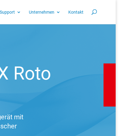
Support
Unternehmen
Kontakt
X Roto
erät mit
scher