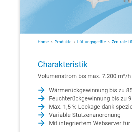
Home
Produkte
Lüftungsgeräte
Zentrale L
5
5
5
Charakteristik
Volumenstrom bis max. 7.200 m³/h
Wärmerückgewinnung bis zu 8
Feuchterückgewinnung bis zu 9
Max. 1,5 % Leckage dank spezie
Variable Stutzenanordnung
Mit integriertem Webserver für