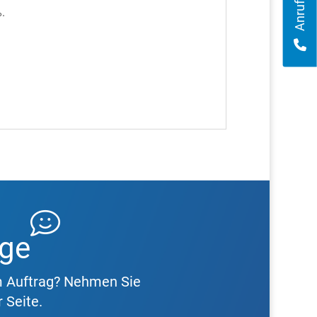
Anruf
.
age
m Auftrag? Nehmen Sie
 Seite.