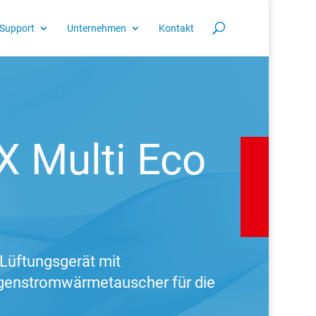
Support
Unternehmen
Kontakt
 Multi Eco
Lüftungsgerät mit
genstromwärmetauscher für die