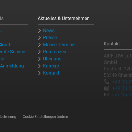
ls
Aktuelles & Unternehmen
s
News
Presse
Kontakt
loud
Messe-Termine
räte Service
Referenzen
AIRFLOW Luft
bor
Über uns
GmbH
r-Anmeldung
Karriere
Postfach 12
Kontakt
53349 Rhein
+49 (0) 
+49 (0) 
info@airf
sbelehrung
Cookie-Einstellungen ändern