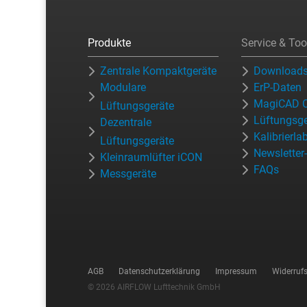
Produkte
Service & Too
Zentrale Kompaktgeräte
Download
Modulare
ErP-Daten
MagiCAD C
Lüftungsgeräte
Lüftungsge
Dezentrale
Kalibrierla
Lüftungsgeräte
Newslette
Kleinraumlüfter iCON
FAQs
Messgeräte
AGB
Datenschutzerklärung
Impressum
Widerruf
© 2026 AIRFLOW Lufttechnik GmbH