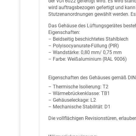
der VDI 6022 gefertigt wird. Es wird st
wird auftragsbezogen gefertigt und kann
Stutzenanordnungen gewählt werden. Es b
Das Gehäuse des Lüftungsgerätes besteh
Eigenschaften:
– Beidseitig beschichtetes Stahlblech
– Polyisocyanurate-Füllung (PIR)
– Wandstärke: 0,80 mm/ 0,75 mm
– Farbe: Weißaluminium (RAL 9006)
Eigenschaften des Gehäuses gemäß DIN
– Thermische Isolierung: T2
– Wärmebrückenklasse: TB1
– Gehäuseleckage: L2
– Mechanische Stabilität: D1
Die vollflächigen Revisionstüren, erlau