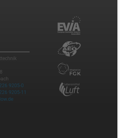
technik
08
bach
2226 9205-0
2226 9205-11
low.de