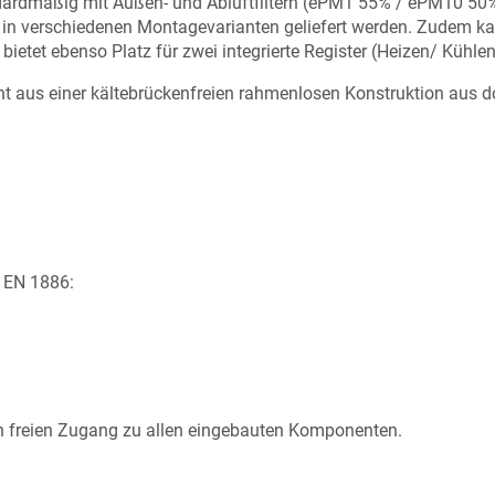
andardmäßig mit Außen- und Abluftfiltern (ePM1 55% / ePM10 50%
 in verschiedenen Montagevarianten geliefert werden. Zudem ka
ietet ebenso Platz für zwei integrierte Register (Heizen/ Kühl
t aus einer kältebrückenfreien rahmenlosen Konstruktion aus d
 EN 1886:
ben freien Zugang zu allen eingebauten Komponenten.