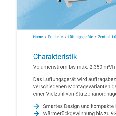
Home
Produkte
Lüftungsgeräte
Zentrale L
5
5
5
Charakteristik
Volumenstrom bis max. 2.350 m³/h
Das Lüftungsgerät wird auftragsbez
verschiedenen Montagevarianten ge
einer Vielzahl von Stutzenanordnu
Smartes Design und kompakte
Wärmerückgewinnung bis zu 9